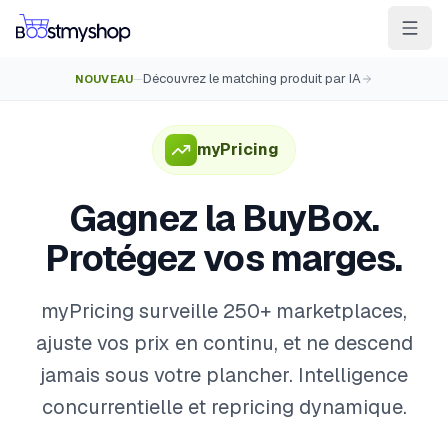
Découvrez le matching produit par IA
NOUVEAU
—
Pour les vendeurs
Pour les 3PL
Pour les marketplaces
Expédier & Picker
myPricing
Gagner la BuyBox
Gagnez la BuyBox.
Vendre en magasin
Protégez vos marges.
IA e-commerce
Contact
Cas clients
Ressources
Intégrations
Partenaires
Docs
myPricing surveille 250+ marketplaces,
ajuste vos prix en continu, et ne descend
VOS APPS
jamais sous votre plancher. Intelligence
myPricing
concurrentielle et repricing dynamique.
myWebPOS