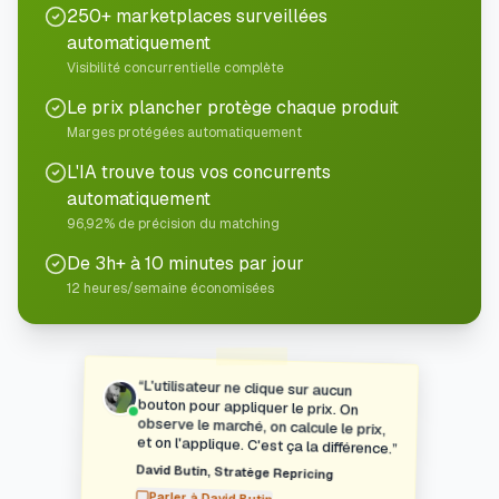
250+ marketplaces surveillées
automatiquement
Visibilité concurrentielle complète
Le prix plancher protège chaque produit
Marges protégées automatiquement
L'IA trouve tous vos concurrents
automatiquement
96,92% de précision du matching
De 3h+ à 10 minutes par jour
12 heures/semaine économisées
“
L'utilisateur ne clique sur aucun
bouton pour appliquer le prix. On
observe le marché, on calcule le prix,
et on l'applique. C'est ça la différence.
”
David Butin
,
Stratège Repricing
Parler à
David Butin