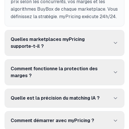
prix selon les concurrents, vos marges et les
algorithmes BuyBox de chaque marketplace. Vous
définissez la stratégie. myPricing exécute 24h/24.
Quelles marketplaces myPricing
supporte-t-il ?
250+ marketplaces et comparateurs : Amazon,
Cdiscount, Fnac, ManoMano, Rakuten, Google
Comment fonctionne la protection des
Shopping, Idealo, et bien d'autres.
marges ?
Définissez un prix plancher par produit. myPricing
ne repricera jamais en dessous, même si les
Quelle est la précision du matching IA ?
concurrents cassent les prix. Zéro vente à perte.
96,92% de précision. L'IA associe vos produits aux
annonces concurrentes via les codes EAN/UPC,
Comment démarrer avec myPricing ?
titres, images et attributs.