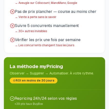
→
Aveugle sur Cdiscount, ManoMano, Google
Pas de prix plancher — course au moins cher
→
Vente à perte sans le savoir
Suivre 5 concurrents manuellement
→
30+ autres invisibles
Vérifier les prix une fois par semaine
→
Les concurrents changent tous les jours
La méthode myPricing
Observer → Suggérer → Automatiser. À votre rythme.
ROI en moins de 30 jours
Repricing 24h/24 selon vos règles
+39 pts taux BuyBox