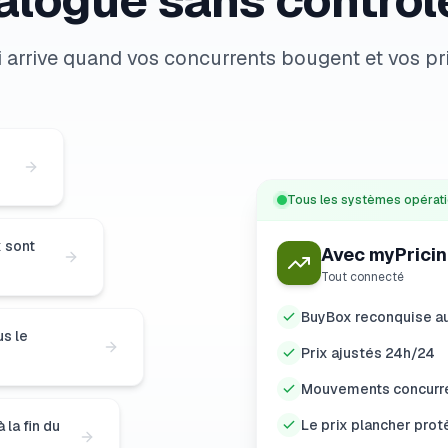
alogue sans contrôle
 arrive quand vos concurrents bougent et vos pr
Tous les systèmes opérat
x sont
Avec myPrici
Tout connecté
BuyBox reconquise 
us le
Prix ajustés 24h/24
Mouvements concurren
Le prix plancher pro
la fin du