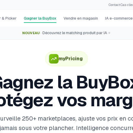
Contact
·
Cas clie
 & Picker
Gagner la BuyBox
Vendre en magasin
IA e-commerce
Découvrez le matching produit par IA
NOUVEAU
—
myPricing
agnez la BuyBo
otégez vos marg
urveille 250+ marketplaces, ajuste vos prix en co
amais sous votre plancher. Intelligence concurre