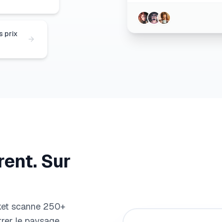
 prix
ent. Sur
rket scanne 250+
rer le paysage