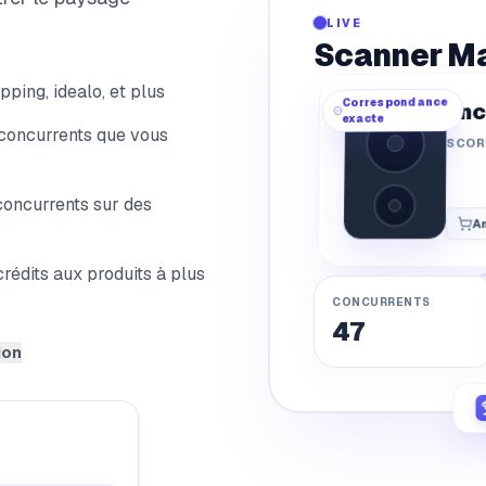
0
LIVE
4
Scanner M
8
ping, idealo, et plus
Correspondance
Enc
9
exacte
 concurrents que vous
SCOR
concurrents sur des
A
rédits aux produits à plus
CONCURRENTS
47
ion