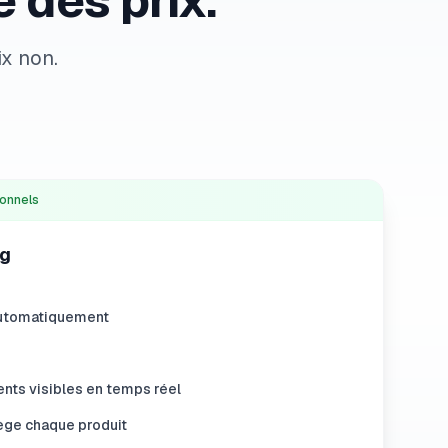
 des prix.
ix non.
ionnels
ng
automatiquement
ts visibles en temps réel
tège chaque produit