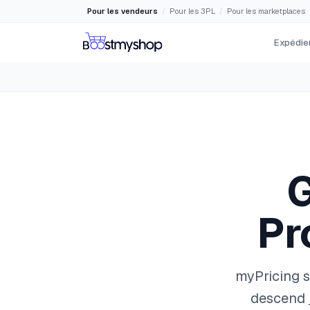
Pour les vendeurs
Pour les 3PL
Pour les marketplaces
/
/
Expédier
G
Pr
myPricing s
descend j