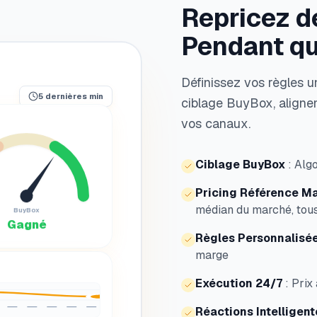
Repricez de
Pendant qu
Définissez vos règles un
5 dernières min
ciblage BuyBox, aligne
vos canaux.
Ciblage BuyBox
:
Algo
Pricing Référence M
médian du marché, tou
BuyBox
Gagné
Règles Personnalisé
marge
Exécution 24/7
:
Prix
Réactions Intelligent