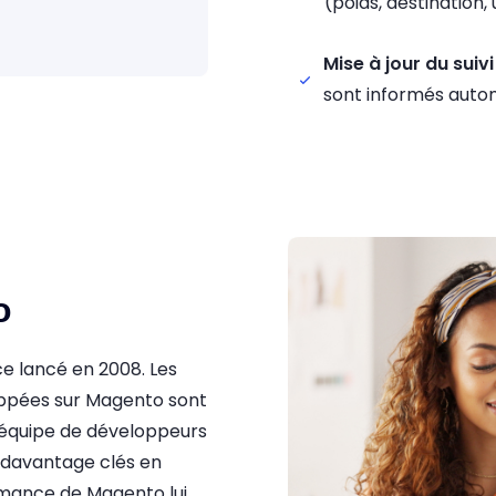
(poids, destination
Mise à jour du suivi
sont informés aut
o
 lancé en 2008. Les
oppées sur Magento sont
e équipe de développeurs
s davantage clés en
mance de Magento lui