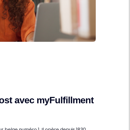
st avec myFulfillment
r belge numéro 1. Il opère depuis 1830.