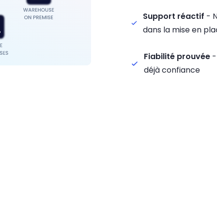
Support réactif
- N
dans la mise en pl
Fiabilité prouvée
-
déjà confiance
mple en 3