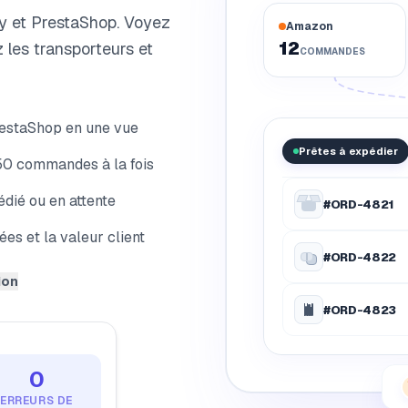
ay et PrestaShop. Voyez
Amazon
12
les transporteurs et
COMMANDES
restaShop en une vue
Prêtes à expédier
50 commandes à la fois
édié ou en attente
#ORD-4821
s et la valeur client
#ORD-4822
ion
#ORD-4823
0
ERREURS DE