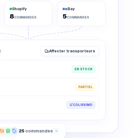
Shopify
eBay
8
5
COMMANDES
COMMANDES
Affecter transporteurs
EN STOCK
PARTIEL
COLISSIMO
25
commandes