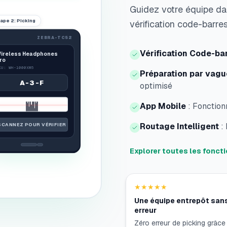
Guidez votre équipe dan
tape
2:
Picking
vérification code-barres
ZEBRA-TC52
Vérification Code-ba
ireless Headphones
ro
KU: WH-1000XM5
Préparation par vagu
A-3-F
optimisé
App Mobile
:
Fonction
Routage Intelligent
:
SCANNEZ POUR VÉRIFIER
Explorer toutes les fonct
★★★★★
Une équipe entrepôt sans
erreur
Zéro erreur de picking grâce