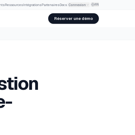
FR
nts
·
Ressources
·
Intégrations
·
Partenaires
·
Docs
Connexion
Réserver une démo
stion
e-