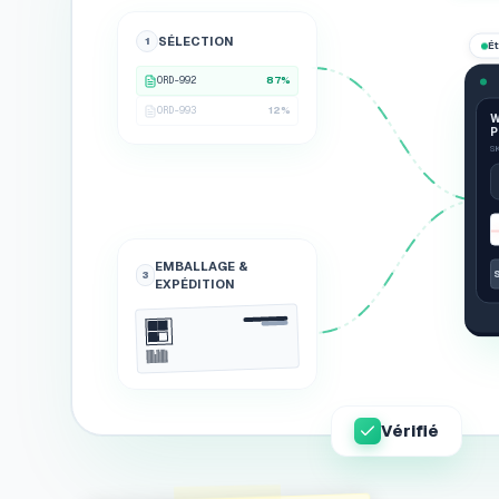
SÉLECTION
1
É
ORD-992
87%
ORD-993
12%
W
P
S
EMBALLAGE &
3
EXPÉDITION
Vérifié