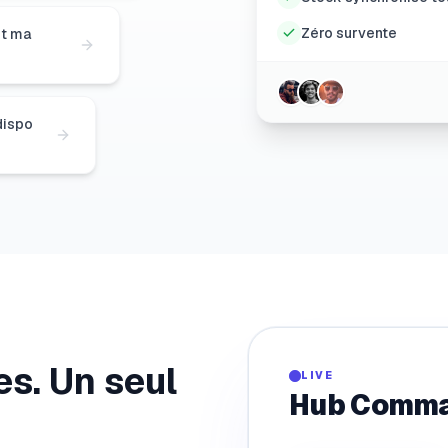
Zéro survente
st ma
dispo
s. Un seul
LIVE
Hub Comm