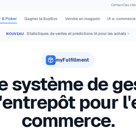
Contact
·
Cas clie
 & Picker
Gagner la BuyBox
Vendre en magasin
IA e-commerce
Statistiques de ventes et prédictions IA pour les achats
NOUVEAU
—
myFulfillment
e système de ge
'entrepôt pour l'
commerce.