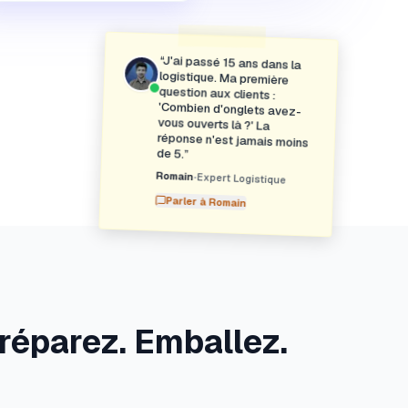
“
J'ai passé 15 ans dans la
logistique. Ma première
question aux clients :
'Combien d'onglets avez-
vous ouverts là ?' La
réponse n'est jamais moins
de 5.
”
Romain
•
Expert Logistique
Parler à
Romain
réparez. Emballez.