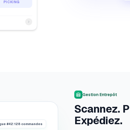
PICKING
Gestion Entrepôt
Scannez. P
Expédiez.
gue
#42
|
128
commandes