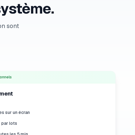
système.
on sont
ionnels
lment
s sur un écran
 par lots
utes les 5 min