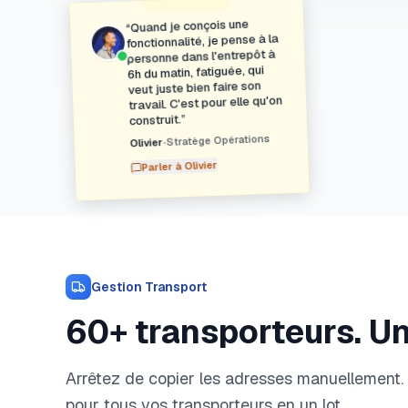
Quand je conçois une
“
fonctionnalité, je pense à la
personne dans l'entrepôt à
6h du matin, fatiguée, qui
veut juste bien faire son
travail. C'est pour elle qu'on
”
construit.
Stratège Opérations
•
Olivier
Olivier
Parler à
Gestion Transport
60+ transporteurs. Un 
Arrêtez de copier les adresses manuellement. 
pour tous vos transporteurs en un lot.