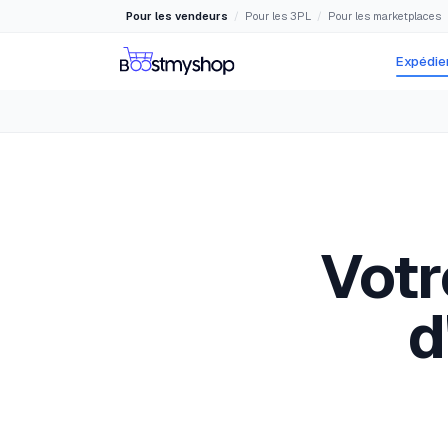
Pour les vendeurs
Pour les 3PL
Pour les marketplaces
/
/
Expédier
Votr
d