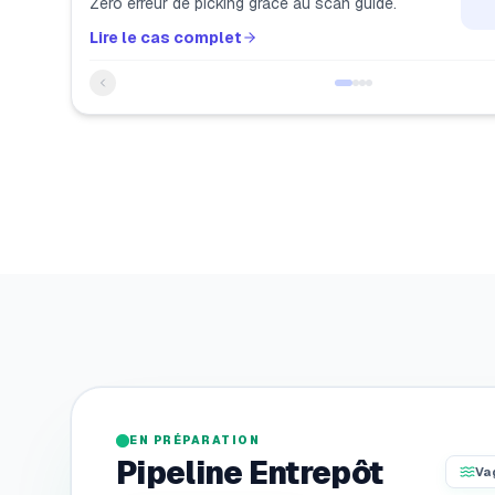
Zéro erreur de picking grâce au scan guidé.
Lire le cas complet
EN PRÉPARATION
Pipeline Entrepôt
Va