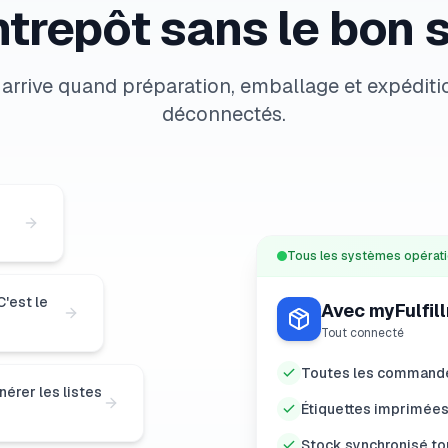
ntrepôt sans le bon 
 arrive quand préparation, emballage et expéditi
déconnectés.
Tous les systèmes opérat
C'est le
Avec myFulfil
Tout connecté
Toutes les commande
érer les listes
Étiquettes imprimées
Stock synchronisé to