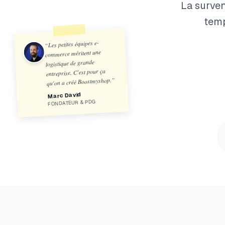
La surven
temp
Les petites équipes e-
“
commerce méritent une
logistique de grande
entreprise. C'est pour ça
”
qu'on a créé Boostmyshop.
Marc David
FONDATEUR & PDG