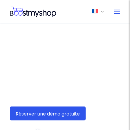
Boostmyshop myFulfillment,
solution e-commerce
d’expédition pour Auspost
Avec Boostmyshop myFulfillment, expédiez vos
commandes
Auspost
avec soin est une affaire
de secondes !
Réserver une démo gratuite