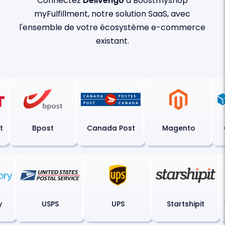
Connectez
Delivengo
à Boostmyshop
myFulfillment, notre solution SaaS, avec
l'ensemble de votre écosystème e-commerce
existant.
Bpost
Canada Post
Magento
C
ry
USPS
UPS
Startshipit