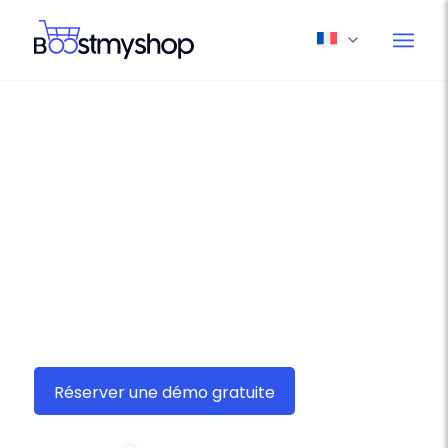
Boostmyshop myFulfillment,
solution e-commerce
d’expédition pour Delivengo
Avec Boostmyshop myFulfillment, expédiez vos
commandes
Delivengo
avec soin est une
affaire de secondes !
Réserver une démo gratuite