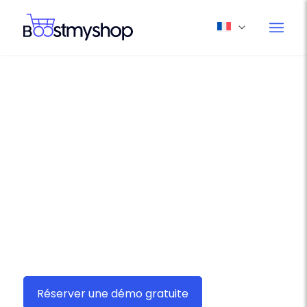
Boostmyshop myFulfillment,
solution e-commerce
d’expédition pour
SWISSPOST
Avec Boostmyshop myFulfillment, expédiez vos
commandes
SWISSPOST
avec soin est une
affaire de secondes !
Réserver une démo gratuite