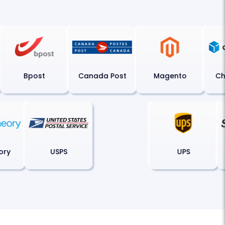
Bpost
Canada Post
Magento
Chr
heory
USPS
UPS