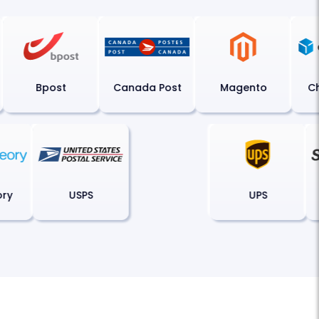
Bpost
Canada Post
Magento
Chr
heory
USPS
UPS