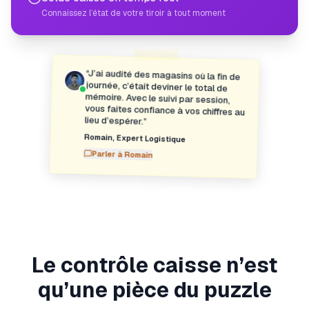
Connaissez l’état de votre tiroir à tout moment
“
J’ai audité des magasins où la fin de
journée, c’était deviner le total de
mémoire. Avec le suivi par session,
vous faites confiance à vos chiffres au
lieu d’espérer.
”
Romain
,
Expert Logistique
Parler à
Romain
Le contrôle caisse n’est
qu’une pièce du puzzle