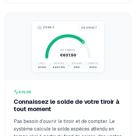
ZONE 3
EN DIRECT
ATTENDU
€637.50
OUV.
VENTES
ENTRÉE
SORTIE
+
+
-
€200
€487.50
€50
€100
SOLDE
Connaissez le solde de votre tiroir à
tout moment
Pas besoin d’ouvrir le tiroir et de compter. Le
système calcule le solde espèces attendu en