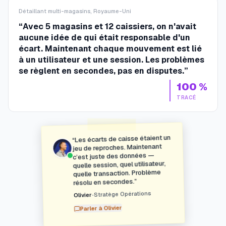
Détaillant multi-magasins, Royaume-Uni
“
Avec 5 magasins et 12 caissiers, on n'avait
aucune idée de qui était responsable d'un
écart. Maintenant chaque mouvement est lié
à un utilisateur et une session. Les problèmes
se règlent en secondes, pas en disputes.
”
100 %
TRACÉ
Les écarts de caisse étaient un
“
jeu de reproches. Maintenant
c’est juste des données —
quelle session, quel utilisateur,
quelle transaction. Problème
”
résolu en secondes.
Stratège Opérations
•
Olivier
Olivier
Parler à