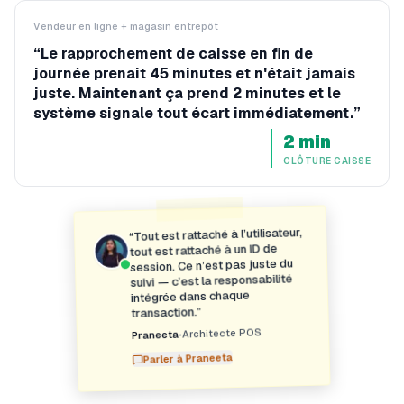
Vendeur en ligne + magasin entrepôt
“
Le rapprochement de caisse en fin de
journée prenait 45 minutes et n'était jamais
juste. Maintenant ça prend 2 minutes et le
système signale tout écart immédiatement.
”
2 min
CLÔTURE CAISSE
Tout est rattaché à l’utilisateur,
“
tout est rattaché à un ID de
session. Ce n’est pas juste du
suivi — c’est la responsabilité
intégrée dans chaque
”
transaction.
Architecte POS
•
Praneeta
Praneeta
Parler à