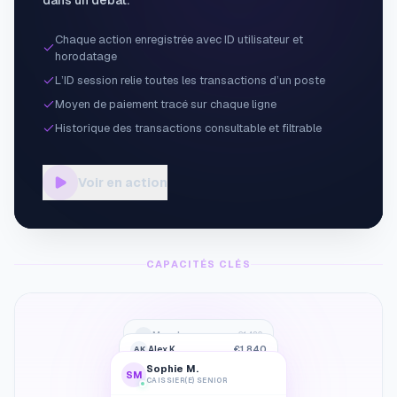
dans un débat.
Chaque action enregistrée avec ID utilisateur et
horodatage
L’ID session relie toutes les transactions d’un poste
Moyen de paiement tracé sur chaque ligne
Historique des transactions consultable et filtrable
Voir en action
CAPACITÉS CLÉS
Marc L.
€1,420
ML
AK
Alex K.
€1,840
Sophie M.
SM
CAISSIER(E) SENIOR