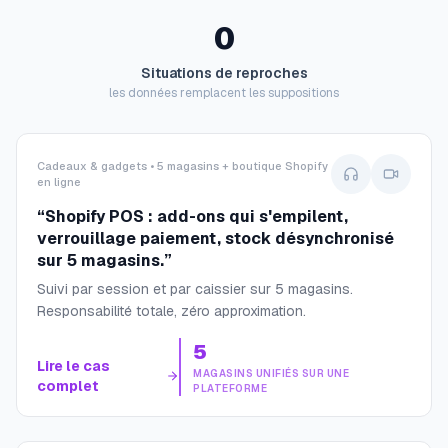
0
Situations de reproches
les données remplacent les suppositions
Cadeaux & gadgets • 5 magasins + boutique Shopify
en ligne
“
Shopify POS : add-ons qui s'empilent,
verrouillage paiement, stock désynchronisé
sur 5 magasins.
”
Suivi par session et par caissier sur 5 magasins.
Responsabilité totale, zéro approximation.
5
Lire le cas
MAGASINS UNIFIÉS SUR UNE
complet
PLATEFORME