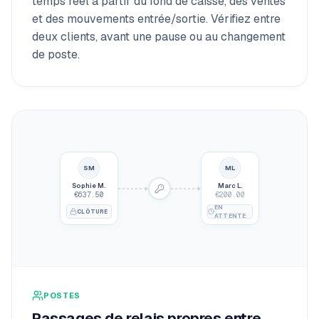
temps réel à partir du fond de caisse, des ventes
et des mouvements entrée/sortie. Vérifiez entre
deux clients, avant une pause ou au changement
de poste.
SM
ML
Sophie M.
Marc L.
€637.50
€200.00
EN
CLÔTURE
ATTENTE
POSTES
Passages de relais propres entre