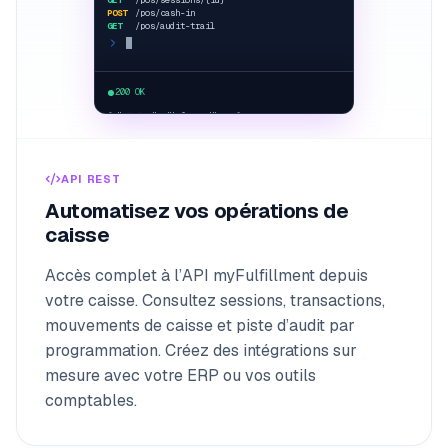
POST
/pos/cash-in
GET
/pos/audit-trail
curl /pos/sessions
200 OK
{
"status"
:
"
balanced
"
... }
API REST
Automatisez vos opérations de
caisse
Accès complet à l’API myFulfillment depuis
votre caisse. Consultez sessions, transactions,
mouvements de caisse et piste d’audit par
programmation. Créez des intégrations sur
mesure avec votre ERP ou vos outils
comptables.