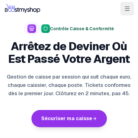
Pour les vendeurs
Pour les 3PL
Pour les marketplaces
›
Contrôle Caisse & Conformité
Expédier & Picker
Arrêtez de Deviner Où
Gagner la BuyBox
Est Passé Votre Argent
Vendre en magasin
Gestion de caisse par session qui suit chaque euro,
IA e-commerce
chaque caissier, chaque poste. Tickets conformes
dès le premier jour. Clôturez en 2 minutes, pas 45.
Contact
Cas clients
Ressources
Intégrations
Partenaires
Docs
VOS APPS
myPricing
Sécuriser ma caisse
myWebPOS