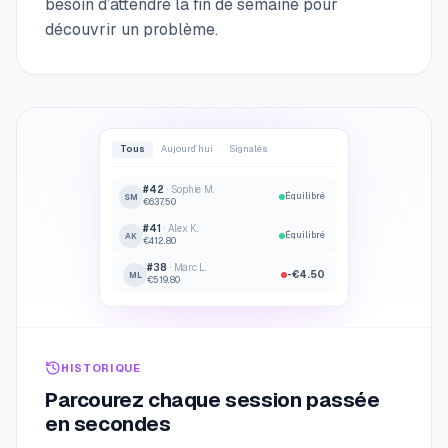
besoin d’attendre la fin de semaine pour
découvrir un problème.
Tous
Aujourd’hui
Signalés
#42
· Sophie M.
Équilibré
SM
€637.50
#41
· Alex K.
Équilibré
AK
€412.80
#38
· Marc L.
-€4.50
ML
€519.80
HISTORIQUE
Parcourez chaque session passée
en secondes