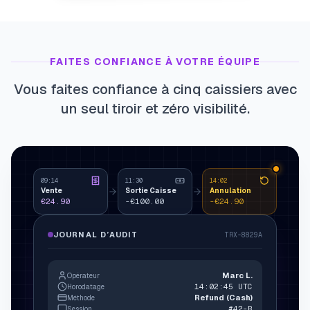
FAITES CONFIANCE À VOTRE ÉQUIPE
Vous faites confiance à cinq caissiers avec
un seul tiroir et zéro visibilité.
09:14
11:30
14:02
Vente
Sortie Caisse
Annulation
€24.90
-€100.00
-€24.90
JOURNAL D’AUDIT
TRX-8829A
Marc L.
Opérateur
14:02:45 UTC
Horodatage
Refund (Cash)
Méthode
#42-B
Session