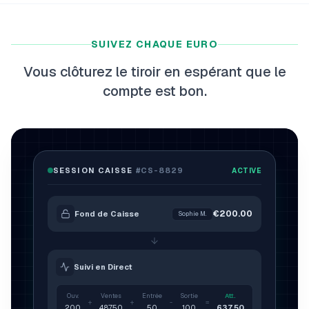
myFulfillment
Tous les systèmes opérationnels
SUIVEZ CHAQUE EURO
EN
Démo
Vous clôturez le tiroir en espérant que le
compte est bon.
SESSION CAISSE
#CS-8829
ACTIVE
CLÔTURÉE
€200.00
Fond de Caisse
Sophie M.
Suivi en Direct
Ouv.
Ventes
Entrée
Sortie
Att.
+
+
-
=
200
487.50
50
100
637.50