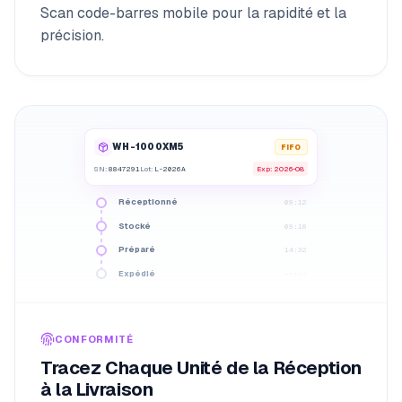
Scan code-barres mobile pour la rapidité et la
précision.
WH-1000XM5
FIFO
SN:
8847291
Lot:
L-2026A
Exp
: 2026-08
Réceptionné
09:12
Stocké
09:18
Préparé
14:32
Expédié
--:--
CONFORMITÉ
Tracez Chaque Unité de la Réception
à la Livraison