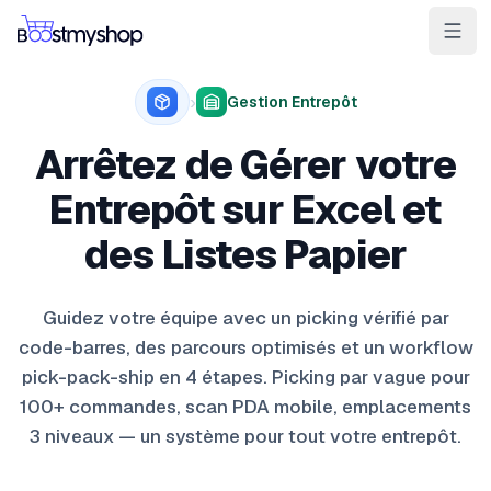
Pour les vendeurs
Pour les 3PL
Pour les marketplaces
›
Gestion Entrepôt
Expédier & Picker
Arrêtez de Gérer votre
Gagner la BuyBox
Entrepôt sur Excel et
Vendre en magasin
des Listes Papier
IA e-commerce
Guidez votre équipe avec un picking vérifié par
Contact
Cas clients
Ressources
Intégrations
Partenaires
Docs
code-barres, des parcours optimisés et un workflow
pick-pack-ship en 4 étapes. Picking par vague pour
VOS APPS
100+ commandes, scan PDA mobile, emplacements
myPricing
3 niveaux — un système pour tout votre entrepôt.
myWebPOS