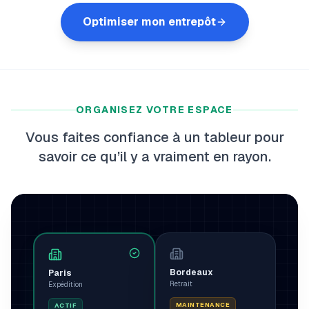
myFulfillment
Optimiser mon entrepôt
Tous les systèmes opérationnels
EN
Démo
ORGANISEZ VOTRE ESPACE
Vous faites confiance à un tableur pour
savoir ce qu’il y a vraiment en rayon.
Bordeaux
Paris
Retrait
Expédition
MAINTENANCE
ACTIF