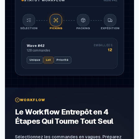
STATUT WORKFLOW
Wave #42
SÉLECTION
PICKING
PACKING
EXPÉDITION
Wave #42
EMBALLÉES
12
128
commandes
13
Unique
Lot
Priorité
WORKFLOW
Le Workflow Entrepôt en 4
Étapes Qui Tourne Tout Seul
Sélectionnez les commandes en vagues. Préparez