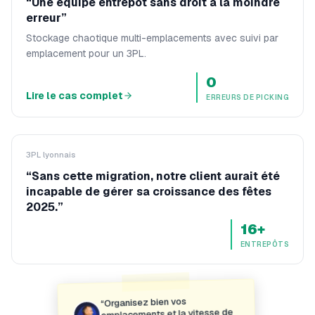
“
Une équipe entrepôt sans droit à la moindre
erreur
”
Stockage chaotique multi-emplacements avec suivi par
emplacement pour un 3PL.
0
Lire le cas complet
ERREURS DE PICKING
3PL lyonnais
“
Sans cette migration, notre client aurait été
incapable de gérer sa croissance des fêtes
2025.
”
16+
ENTREPÔTS
Organisez bien vos
“
emplacements et la vitesse de