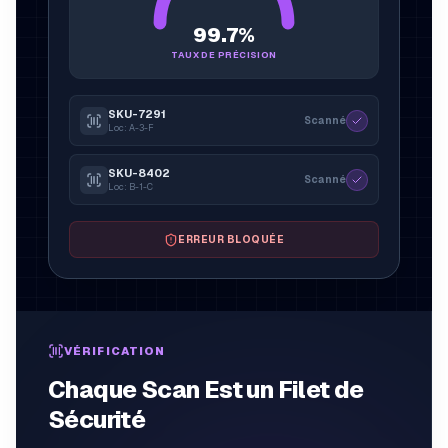
99.7%
TAUX DE PRÉCISION
SKU-7291
Scanné
Loc: A-3-F
SKU-8402
Scanné
Loc: B-1-C
ERREUR BLOQUÉE
VÉRIFICATION
Chaque Scan Est un Filet de
Sécurité