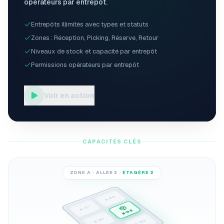
opérateurs par entrepôt.
Entrepôts illimités avec types et statuts
Zones : Réception, Picking, Réserve, Retour
Niveaux de stock et capacité par entrepôt
Permissions opérateurs par entrepôt
Voir en action
CAPACITÉS CLÉS
ZONE A
ALLÉE 3
ÉTAGÈRE 2
A-02
A-01
B-02
B-01
C-02