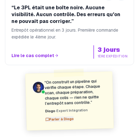
“
Le 3PL était une boîte noire. Aucune
visibilité. Aucun contrôle. Des erreurs qu'on
ne pouvait pas corriger.
”
Entrepôt opérationnel en 3 jours. Première commande
expédiée le 4ème jour.
3 jours
Lire le cas complet
1ÈRE EXPÉDITION
On construit un pipeline qui
“
vérifie chaque étape. Chaque
scan, chaque préparation,
chaque colis — rien ne quitte
”
l’entrepôt sans contrôle.
Expert Intégration
•
Diogo
Diogo
Parler à