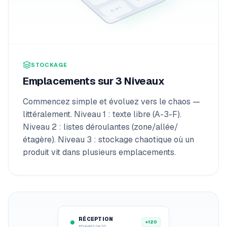
C-01
STOCKAGE
Emplacements sur 3 Niveaux
Commencez simple et évoluez vers le chaos —
littéralement. Niveau 1 : texte libre (A-3-F).
Niveau 2 : listes déroulantes (zone/allée/
étagère). Niveau 3 : stockage chaotique où un
produit vit dans plusieurs emplacements.
AJUSTEMENT
RÉCEPTION
INV-209
À l’instant
+120
PO-8492
14:32