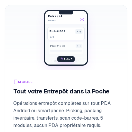
Entrepôt
En file
:
3
2
Pick #1204
A-3
2/5
Pick #1205
B-1
A-3-F
Pick #1206
C-4
MOBILE
Tout votre Entrepôt dans la Poche
Opérations entrepôt complètes sur tout PDA
Android ou smartphone. Picking, packing,
inventaire, transferts, scan code-barres. 5
modules, aucun PDA propriétaire requis.