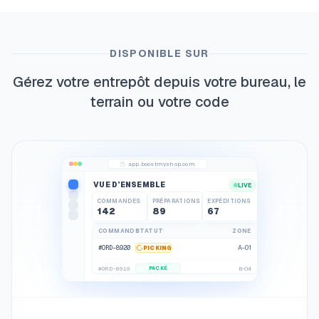
DISPONIBLE SUR
Gérez votre entrepôt depuis votre bureau, le
terrain ou votre code
app.boostmyshop.com
VUE D’ENSEMBLE
LIVE
COMMANDES
PRÉPARATIONS
EXPÉDITIONS
142
89
67
145
92
70
COMMANDE
STATUT
ZONE
#ORD-8920
A-01
PICKING
#ORD-8919
PACKÉ
B-04
#ORD-8918
EXPÉDIÉ
C-12