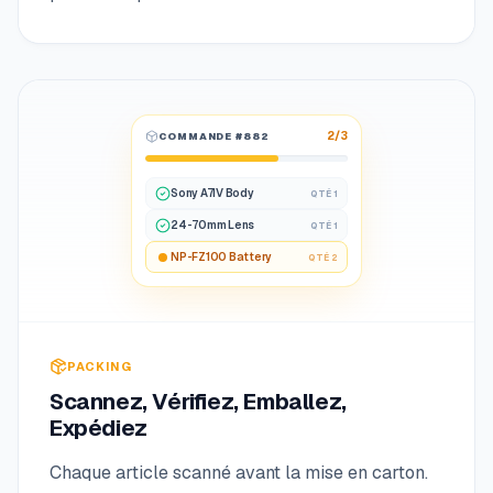
2/3
COMMANDE
#882
3/3
Sony A7IV Body
QTÉ
1
24-70mm Lens
QTÉ
1
NP-FZ100 Battery
QTÉ
2
PACKING
Scannez, Vérifiez, Emballez,
Expédiez
Chaque article scanné avant la mise en carton.