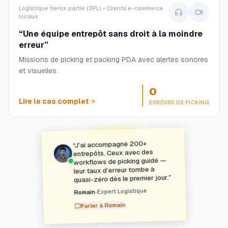
Logistique tierce partie (3PL) • Clients e-commerce
locaux
“
Une équipe entrepôt sans droit à la moindre
erreur
”
Missions de picking et packing PDA avec alertes sonores
et visuelles.
0
Lire le cas complet
ERREURS DE PICKING
J’ai accompagné 200+
“
entrepôts. Ceux avec des
workflows de picking guidé —
leur taux d’erreur tombe à
”
quasi-zéro dès le premier jour.
Expert Logistique
•
Romain
Romain
Parler à