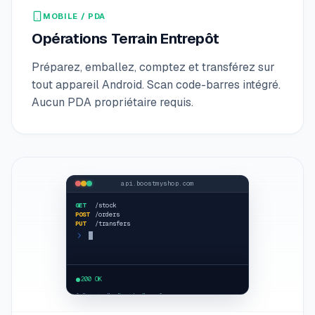
MOBILE / PDA
Opérations Terrain Entrepôt
Préparez, emballez, comptez et transférez sur
tout appareil Android. Scan code-barres intégré.
Aucun PDA propriétaire requis.
api.boostmyshop.com
GET
/stock
POST
/orders
PUT
/transfers
curl /stock
200 OK
{
"status"
:
"
active
"
... }