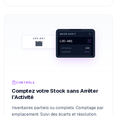
MODE AUDIT
LOC-A01
LOC-A01
144
ATTENDU
---
SCANNÉ
SCAN EN COURS
CONTRÔLE
Comptez votre Stock sans Arrêter
l’Activité
Inventaires partiels ou complets. Comptage par
emplacement. Suivi des écarts et résolution.