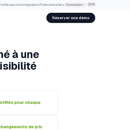
FR
nts
·
Ressources
·
Intégrations
·
Partenaires
·
Docs
Connexion
Réserver une démo
né à une
sibilité
ntifiés pour chaque
changements de prix