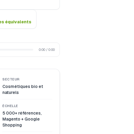
des équivalents
0:00
/
0:00
SECTEUR
Cosmétiques bio et
naturels
ÉCHELLE
5 000+ références,
Magento + Google
Shopping