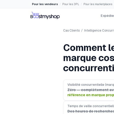
Pour les vendeurs
Pour les 3PL
Pour les marketplaces
/
/
Expédier
Cas Clients
/
Intelligence Concurr
Comment le
marque cosm
concurrenti
Visibilité concurrentielle (mar
Zéro — complètement ave
référence en marque prop
Temps de veille concurrentiel
Des heures de recherche