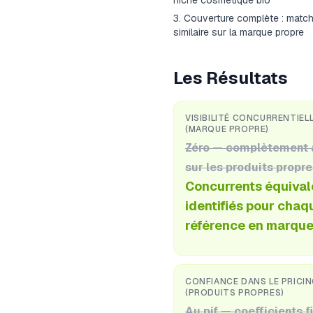
niche cosmétique bio
Couverture complète : match
similaire sur la marque propre
Les Résultats
VISIBILITÉ CONCURRENTIEL
(MARQUE PROPRE)
Zéro — complètement 
sur les produits propr
Concurrents équival
identifiés pour chaq
référence en marque
CONFIANCE DANS LE PRICI
(PRODUITS PROPRES)
Au pif — coefficients f