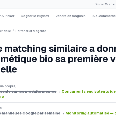
Contact
·
Cas clie
 & Picker
Gagner la BuyBox
Vendre en magasin
IA e-commerce
entielle
/
Partenariat Magento
 matching similaire a don
étique bio sa première vi
elle
que propre)
ugle sur les produits propres
→
Concurrents équivalents ide
re
le
s manuelles Google par semaine
→
Monitoring automatisé — 