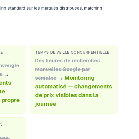
ing standard sur les marques distribuées, matching
LE
TEMPS DE VEILLE CONCURRENTIELLE
Des heures de recherches
aveugle
manuelles Google par
→
es
→
Monitoring
semaine
ents
automatisé — changements
ue
de prix visibles dans la
 propre
journée
NG
ixes,