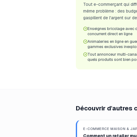
Tout e-commerçant qui diffu
même problème : des budget
gaspillent de l'argent sur
Enseignes bricolage avec d
concurrent direct en ligne
Animaleries en ligne en gue
gammes exclusives inexplo
Tout annonceur multi-canal
quels produits sont bien po
Découvrir d'autres 
E-COMMERCE MAISON & JA
Comment un retailer mul