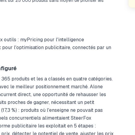
ment sur 25 000 produits sans moyen de prioriser les
 outils : myPricing pour l'intelligence
 pour l'optimisation publicitaire, connectés par un
figuré
365 produits et les a classés en quatre catégories.
s avec le meilleur positionnement marché. Alone
ncurrent direct, une opportunité de rehausser les
duits proches de gagner, nécessitant un petit
 (17,3 %) : produits où l'enseigne ne pouvait pas
labels concurrentiels alimentaient SteerFox
rme publicitaire les exploitait en 5 étapes :
rix, détecter le potentiel de vente, ajuster les prix