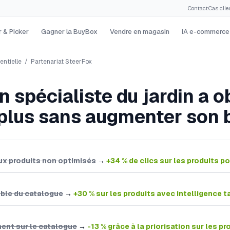
Contact
·
Cas clie
 & Picker
Gagner la BuyBox
Vendre en magasin
IA e-commerce
entielle
/
Partenariat SteerFox
spécialiste du jardin a 
 plus sans augmenter son
ux produits non optimisés
→
+34 % de clics sur les produits p
mble du catalogue
→
+30 % sur les produits avec intelligence ta
ent sur le catalogue
→
-13 % grâce à la priorisation sur les p