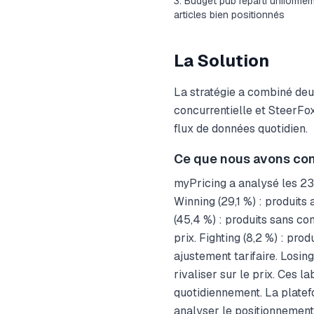
Budget pub réparti uniformé
articles bien positionnés
La Solution
La stratégie a combiné deux
concurrentielle et SteerFox
flux de données quotidien.
Ce que nous avons con
myPricing a analysé les 23 
Winning (29,1 %) : produit
(45,4 %) : produits sans co
prix. Fighting (8,2 %) : pro
ajustement tarifaire. Losing
rivaliser sur le prix. Ces 
quotidiennement. La platefo
analyser le positionnement p