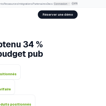
FR
nts
·
Ressources
·
Intégrations
·
Partenaires
·
Docs
Connexion
Réserver une démo
obtenu 34 %
 budget pub
ositionnés
rifaire
roduits positionnés