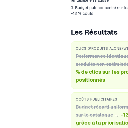
rentabilité en hausse
Budget pub concentré sur le
-13 % coûts
Les Résultats
CLICS (PRODUITS ALONE/W
Performance identiqu
produits non optimisé
% de clics sur les pr
positionnés
COÛTS PUBLICITAIRES
Budget réparti unifor
→
-1
sur le catalogue
grâce à la priorisati