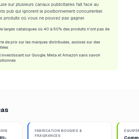
se sur plusieurs canaux publicitaires fait face au
s pub qui ignorent le positionnement concurrentiel
 des produits où vous ne pouvez pas gagner.
e larges catalogues où 40 à 50% des produits n'ont pas de
rre de prix sur les marques distribuées, assises sur des
itées
 investissant sur Google, Meta et Amazon sans savoir
sitionnés
cas
RDIN
FABRICATION BOUGIES &
ÉQUIPE
FRAGRANCES
ti-
Comme