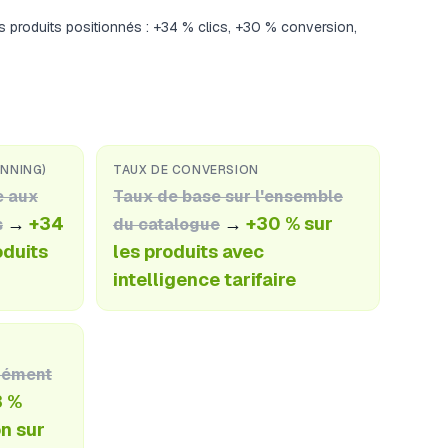
s produits positionnés : +34 % clics, +30 % conversion,
INNING)
TAUX DE CONVERSION
e aux
Taux de base sur l'ensemble
→
+34
→
+30 % sur
s
du catalogue
oduits
les produits avec
intelligence tarifaire
mément
3 %
on sur