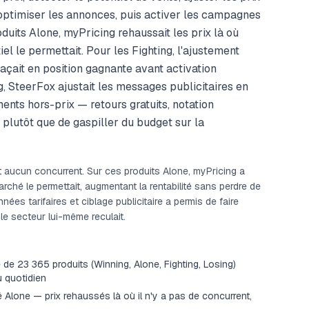
, optimiser les annonces, puis activer les campagnes
duits Alone, myPricing rehaussait les prix là où
el le permettait. Pour les Fighting, l'ajustement
laçait en position gagnante avant activation
ng, SteerFox ajustait les messages publicitaires en
nts hors-prix — retours gratuits, notation
plutôt que de gaspiller du budget sur la
 aucun concurrent. Sur ces produits Alone, myPricing a
arché le permettait, augmentant la rentabilité sans perdre de
es tarifaires et ciblage publicitaire a permis de faire
 le secteur lui-même reculait.
e de 23 365 produits (Winning, Alone, Fighting, Losing)
u quotidien
é Alone — prix rehaussés là où il n'y a pas de concurrent,