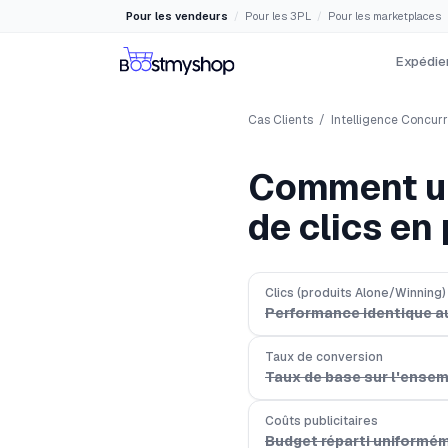
Pour les vendeurs
Pour les 3PL
Pour les marketplaces
/
/
Expédier
Cas Clients
/
Intelligence Concurr
Comment un 
de clics en
Clics (produits Alone/Winning)
Performance identique a
Taux de conversion
Taux de base sur l'ense
Coûts publicitaires
Budget réparti uniformém