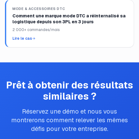
MODE & ACCESSOIRES DTC
Comment une marque mode DTC a réinternalisé sa
logistique depuis son 3PL en 3 jours
2 000+ commandes/mois
Lire le cas
Prêt à obtenir des résultats
similaires ?
Réservez une démo et nous vous
montrerons comment relever les mêmes
défis pour votre entreprise.