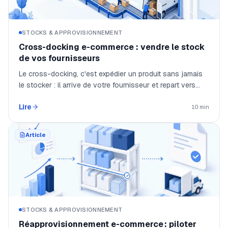
STOCKS & APPROVISIONNEMENT
Cross-docking e-commerce : vendre le stock
de vos fournisseurs
Le cross-docking, c'est expédier un produit sans jamais
le stocker : il arrive de votre fournisseur et repart vers
votre client en quelques heures, en transitant par votre
Lire
entrepôt. Pour un e-commerçant, cela permet de vendre
10 min
le catalogue entier d'un fournisseur, parfois plus de 200
000 références, sans stock, sans erreur de prix ni de
Article
disponibilité, et d'expédier en minutes.
STOCKS & APPROVISIONNEMENT
Réapprovisionnement e-commerce : piloter