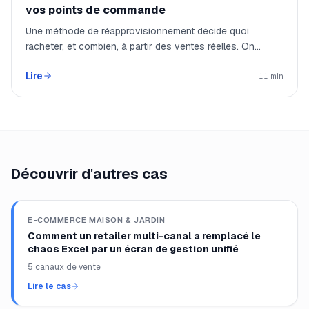
vos points de commande
Une méthode de réapprovisionnement décide quoi
racheter, et combien, à partir des ventes réelles. On
mesure la vélocité, on pose un point de commande et un
Lire
stock de sécurité, le système propose et l'opérateur
11 min
valide. Sur 12 000 références, le réappro passe de 2
jours par semaine à 30 minutes, ruptures à zéro.
Découvrir d'autres cas
E-COMMERCE MAISON & JARDIN
Comment un retailer multi-canal a remplacé le
chaos Excel par un écran de gestion unifié
5 canaux de vente
Lire le cas