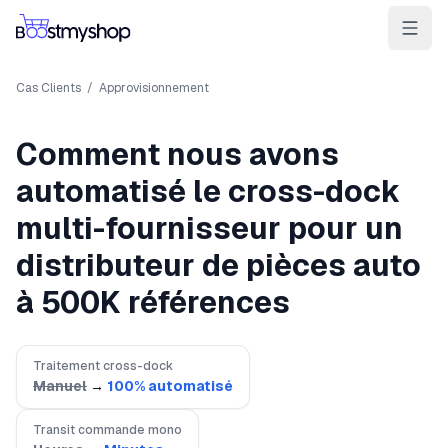
Pour les vendeurs
Pour les 3PL
Pour les marketplaces
Cas Clients
/
Approvisionnement
Expédier & Picker
Comment nous avons
Gagner la BuyBox
automatisé le cross-dock
Vendre en magasin
multi-fournisseur pour un
distributeur de pièces auto
IA e-commerce
à 500K références
Contact
Cas clients
Ressources
Intégrations
Partenaires
Docs
VOS APPS
Traitement cross-dock
myPricing
Manuel
→
100% automatisé
myWebPOS
Transit commande mono