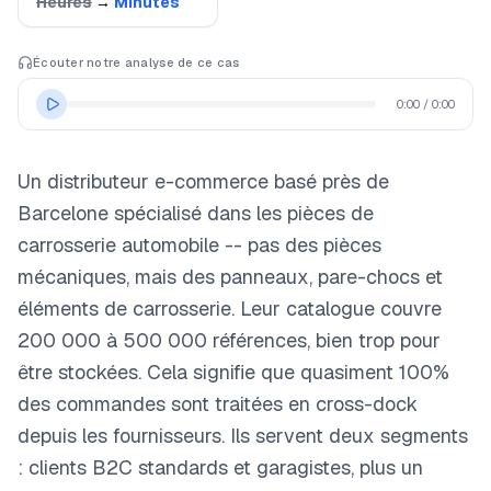
Heures
→
Minutes
myFulfillment
Tous les systèmes opérationnels
Écouter notre analyse de ce cas
EN
0:00
Démo
/
0:00
Un distributeur e-commerce basé près de
Barcelone spécialisé dans les pièces de
carrosserie automobile -- pas des pièces
mécaniques, mais des panneaux, pare-chocs et
éléments de carrosserie. Leur catalogue couvre
200 000 à 500 000 références, bien trop pour
être stockées. Cela signifie que quasiment 100%
des commandes sont traitées en cross-dock
depuis les fournisseurs. Ils servent deux segments
: clients B2C standards et garagistes, plus un